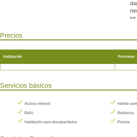
da
ne
se
Po
Precios
ac
pr
Bu
Habitación
Personas
ab
la
má
cu
Servicios básicos
de
Bu
Ta
Acceso internet
Admite ani
es
Baño
Barbacoa
co
Habitación para discapacitados
Piscina
ha
pe