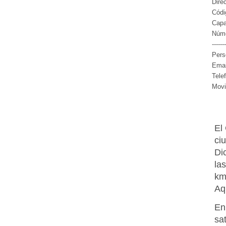
Dire
Códi
Capa
Núme
-------
Pers
Emai
Tele
Movi
El
ci
Di
la
km
Aq
En
sa