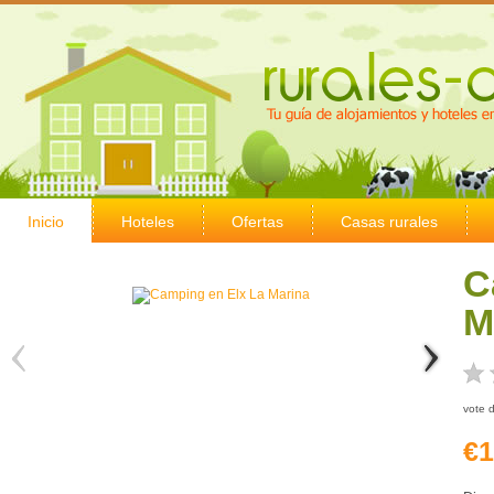
Inicio
Hoteles
Ofertas
Casas rurales
C
M
vote 
€1