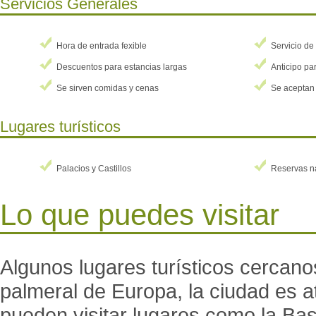
Servicios Generales
di
De
Hora de entrada fexible
Servicio de
en
re
Descuentos para estancias largas
Anticipo par
do
Se sirven comidas y cenas
Se aceptan 
do
mé
Lugares turísticos
se
cl
un
Palacios y Castillos
Reservas n
Ma
pa
Lo que puedes visitar
ac
de
en
Algunos lugares turísticos cercan
div
palmeral de Europa, la ciudad es at
pueden visitar lugares como la Bas