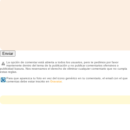
La opción de comentar está abierta a todos los usuarios, pero te pedimos por favor
mantenerte dentro del tema de la publicación y no publicar comentarios ofensivos o
publicidad basura. Nos reservamos el derecho de eliminar cualquier comentario que no cumpla
estas reglas.
Para que aparezca tu foto en vez del icono genérico en tu comentario, el email con el que
comentas debe estar inscrito en
Gravatar
.