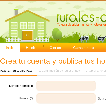
Inicio
Hoteles
Ofertas
Casas rurales
Crea tu cuenta y publica tus ho
Paso 1: Registrarse Paso
2: Confirmación de registroPaso
3: Crear anunc
Nombre Completo
Usuario
(*)
Será u