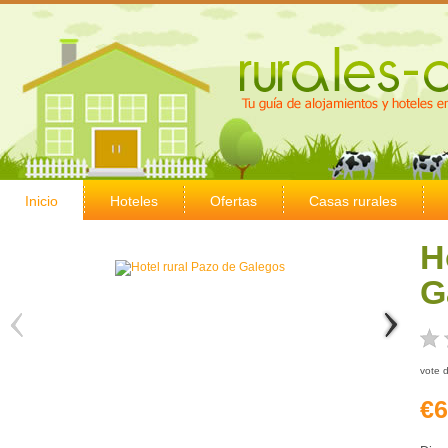
Inicio
Hoteles
Ofertas
Casas rurales
H
G
vote 
€6