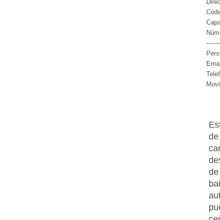
Dire
Códi
Capa
Núme
-------
Pers
Emai
Tele
Movi
Es
de
ca
de
de
ba
au
pu
ce