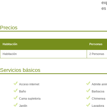
ex
es
Ti
di
Precios
ca
co
sa
Habitación
Personas
pis
En
Habitación
2 Personas
cé
al
Servicios básicos
pr
na
ve
Acceso internet
Admite ani
En
Baño
Barbacoa
tu
Cama supletoria
Chimenea
de
Jardín
Lavadora