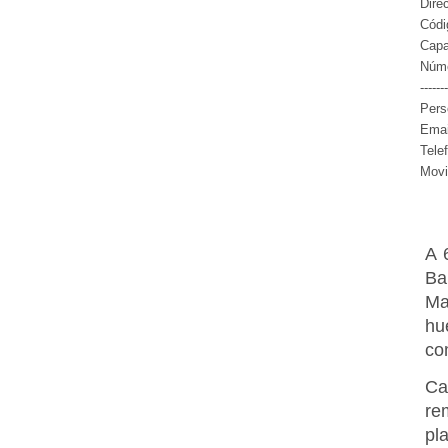
Dire
Códi
Capa
Núme
-------
Pers
Emai
Tele
Movi
A 
Ba
Ma
hu
co
Ca
re
pl