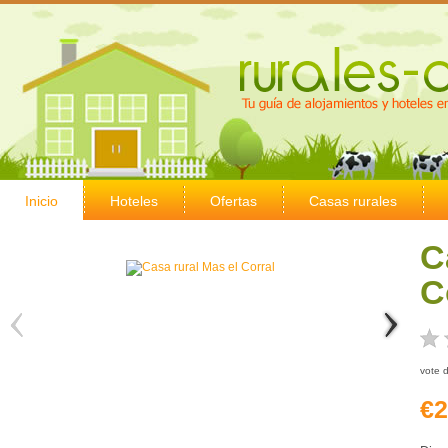
Inicio
Hoteles
Ofertas
Casas rurales
C
C
vote 
€2