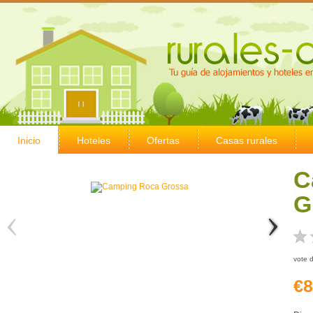
Inicio
Hoteles
Ofertas
Casas rurales
C
G
vote 
€8