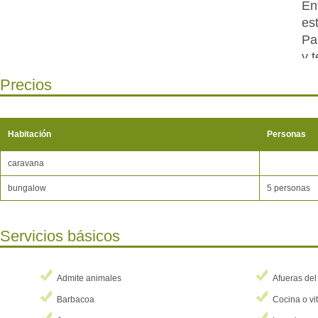
En
es
Pa
y 
ta
Precios
co
ha
he
Habitación
Personas
ca
se
caravana
co
bungalow
5 personas
pe
ca
di
Servicios básicos
En
as
Admite animales
Afueras del
en
Barbacoa
Cocina o vi
21