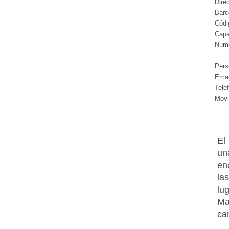
Dire
Barc
Códi
Capa
Núme
-------
Pers
Emai
Tele
Movi
El
un
en
la
lu
Ma
ca