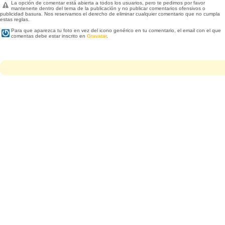
La opción de comentar está abierta a todos los usuarios, pero te pedimos por favor
mantenerte dentro del tema de la publicación y no publicar comentarios ofensivos o
publicidad basura. Nos reservamos el derecho de eliminar cualquier comentario que no cumpla
estas reglas.
Para que aparezca tu foto en vez del icono genérico en tu comentario, el email con el que
comentas debe estar inscrito en
Gravatar
.